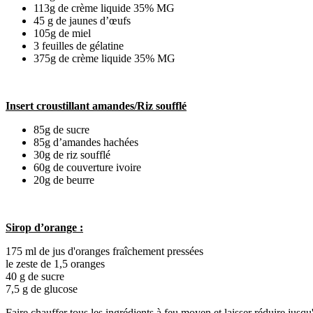
113g de crème liquide 35% MG
45 g de jaunes d’œufs
105g de miel
3 feuilles de gélatine
375g de crème liquide 35% MG
Insert croustillant amandes/Riz soufflé
85g de sucre
85g d’amandes hachées
30g de riz soufflé
60g de couverture ivoire
20g de beurre
Sirop d’orange :
175 ml de jus d'oranges fraîchement pressées
le zeste de 1,5 oranges
40 g de sucre
7,5 g de glucose
Faire chauffer tous les ingrédients à feu moyen et laisser réduire jusq