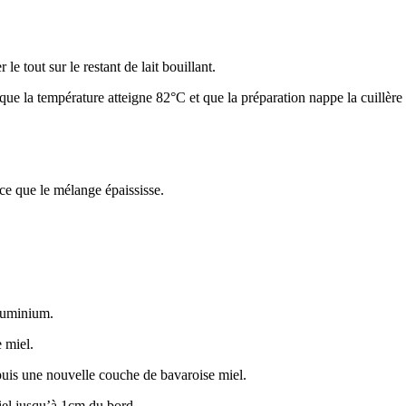
le tout sur le restant de lait bouillant.
 que la température atteigne 82°C et que la préparation nappe la cuillère
 ce que le mélange épaississe.
aluminium.
 miel.
 puis une nouvelle couche de bavaroise miel.
iel jusqu’à 1cm du bord.