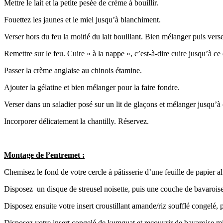
Mettre le lait et la petite pesée de crème à bouillir.
Fouettez les jaunes et le miel jusqu’à blanchiment.
Verser hors du feu la moitié du lait bouillant. Bien mélanger puis verser 
Remettre sur le feu. Cuire « à la nappe », c’est-à-dire cuire jusqu’à ce
Passer la crème anglaise au chinois étamine.
Ajouter la gélatine et bien mélanger pour la faire fondre.
Verser dans un saladier posé sur un lit de glaçons et mélanger jusqu’à
Incorporer délicatement la chantilly. Réservez.
Montage de l’entremet :
Chemisez le fond de votre cercle à pâtisserie d’une feuille de papier 
Disposez un disque de streusel noisette, puis une couche de bavaroise
Disposez ensuite votre insert croustillant amande/riz soufflé congelé,
Disposez votre insert congelé de kumquat et recouvrir de bavaroise m