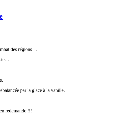
e
ombat des régions ».
teste…
s.
alancée par la glace à la vanille.
 en redemande !!!