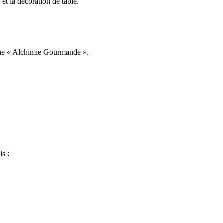
et la décoration de table.
 une « Alchimie Gourmande ».
is :