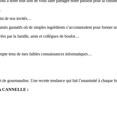
ns à notre tour afin de vous faire partager notre passion pour la cuisine 
…
elui de nos invités…
plaisirs gustatifs où de simples ingrédients s’accommodent pour former
vées par la famille, amis et collègues de boulot…
compte tenu de mes faibles connaissances informatiques…
t de gourmandise. Une recette tendance qui fait l’unanimité à chaque fo
A CANNELLE :